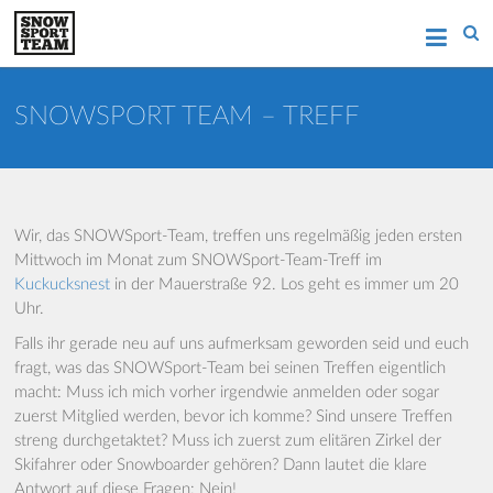
Zum
Wintersport in Aachen
SNOWSPORT TEAM
Inhalt
springen
AACHEN
SNOWSPORT TEAM – TREFF
Wir, das SNOWSport-Team, treffen uns regelmäßig jeden ersten
Mittwoch im Monat zum SNOWSport-Team-Treff im
Kuckucksnest
in der Mauerstraße 92. Los geht es immer um 20
Uhr.
Falls ihr gerade neu auf uns aufmerksam geworden seid und euch
fragt, was das SNOWSport-Team bei seinen Treffen eigentlich
macht: Muss ich mich vorher irgendwie anmelden oder sogar
zuerst Mitglied werden, bevor ich komme? Sind unsere Treffen
streng durchgetaktet? Muss ich zuerst zum elitären Zirkel der
Skifahrer oder Snowboarder gehören? Dann lautet die klare
Antwort auf diese Fragen: Nein!