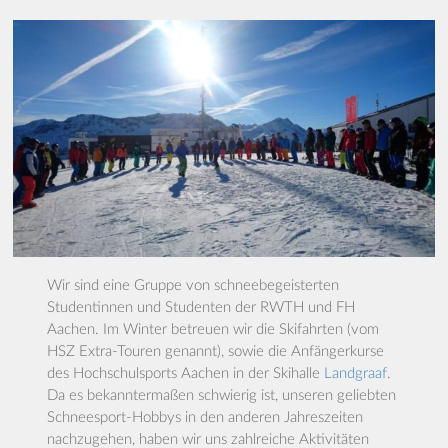
Mittwoch, 7.4.2027
SNOWSport Team-Treff
Mittwoch, 5.5.2027
SNOWSport Team-Treff
Mittwoch, 2.6.2027
SNOWSport Team-Treff
Mittwoch, 7.7.2027
SNOWSport Team-Treff
Wir sind eine Gruppe von schneebegeisterten
Mittwoch, 4.8.2027
Studentinnen und Studenten der RWTH und FH
SNOWSport Team-Treff
Aachen. Im Winter betreuen wir die Skifahrten (vom
HSZ Extra-Touren genannt), sowie die Anfängerkurse
des Hochschulsports Aachen in der Skihalle
Landgraaf
.
Da es bekanntermaßen schwierig ist, unseren geliebten
Schneesport-Hobbys in den anderen Jahreszeiten
nachzugehen, haben wir uns zahlreiche Aktivitäten